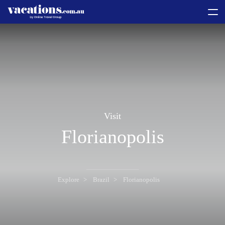
toggle
menu
Visit
Florianopolis
Explore
Brazil
Florianopolis