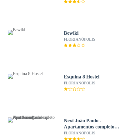
Bewiki
FLORIANÓPOLIS
Esquina 8 Hostel
FLORIANÓPOLIS
Next João Paulo -
Apartamentos completo
recem inaugurados no Joao
FLORIANÓPOLIS
Paulo