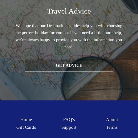
Travel Advice
We hope that our Destinations guides help you with choosing
the perfect holiday for you but if you need a little more help,
we’re always happy to provide you with the information you
need.
GET ADVICE
Home
FAQ's
About
Gift Cards
Support
Terms