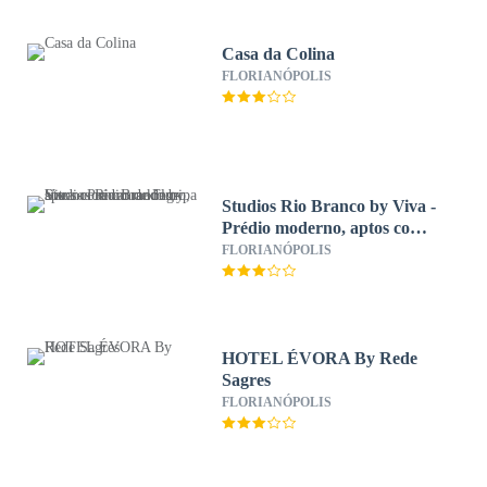
Casa da Colina
FLORIANÓPOLIS
Studios Rio Branco by Viva -
Prédio moderno, aptos com
cama king-size no centro de
FLORIANÓPOLIS
Floripa
HOTEL ÉVORA By Rede
Sagres
FLORIANÓPOLIS