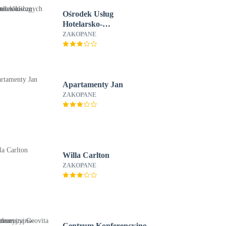
Ośrodek Usług
Hotelarsko-
Gastronomicznych Fian
ZAKOPANE
Apartamenty Jan
ZAKOPANE
Willa Carlton
ZAKOPANE
Centrum Konferencyjno-