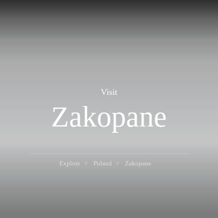
Visit
Zakopane
Explore
Poland
Zakopane