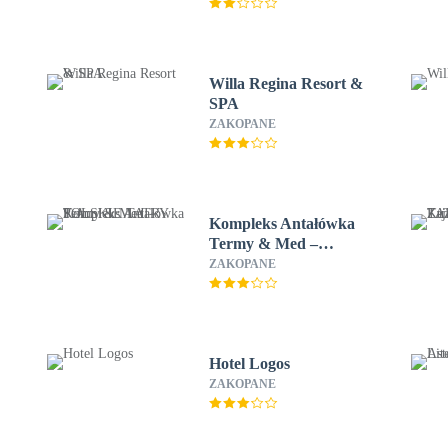
Willa Regina Resort &
SPA
ZAKOPANE
Kompleks Antałówka
Termy & Med –
POLSKIE TATRY S.A.
ZAKOPANE
Hotel Logos
ZAKOPANE