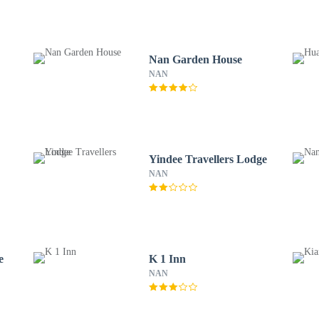
Nan Garden House
NAN
Yindee Travellers Lodge
NAN
e
K 1 Inn
NAN