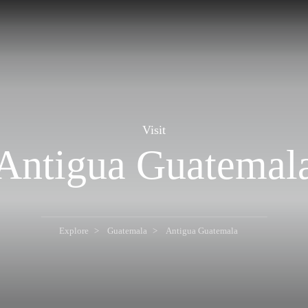
Visit
Antigua Guatemal
Explore
Guatemala
Antigua Guatemala