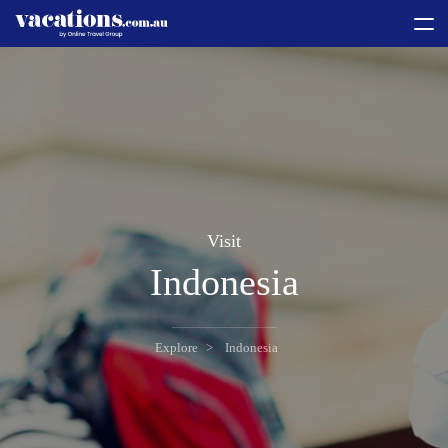
toggle
menu
Visit
Indonesia
Explore
Indonesia